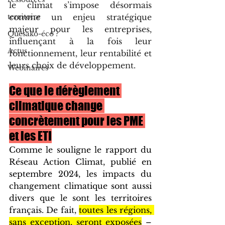
le climat s’impose désormais 
territoire
comme un enjeu stratégique 
majeur pour les entreprises, 
Quesako-éco ?
influençant à la fois leur 
Actus
fonctionnement, leur rentabilité et 
leurs choix de développement.
Webinaires
Ce que le dérèglement 
climatique change 
concrètement pour les PME 
et les ETI
Comme le souligne le rapport du 
Réseau Action Climat, publié en 
septembre 2024, les impacts du 
changement climatique sont aussi 
divers que le sont les territoires 
français. De fait, 
toutes les régions, 
sans exception, seront exposées
 – 