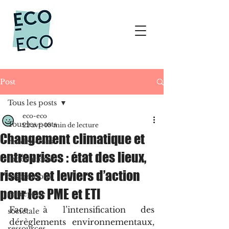
Post
Tous les posts
eco-eco
Tous les posts
22 avr.
10 min de lecture
Changement climatique et
rendez-vous
entreprises : état des lieux,
innovations
risques et leviers d’action
inspirations
pour les PME et ETI
entreprise
Face à l’intensification des 
sociétale
dérèglements environnementaux, 
ressources