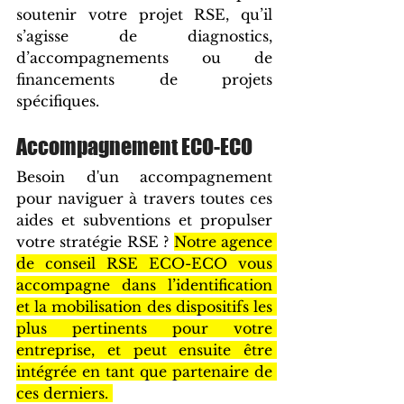
soutenir votre projet RSE, qu’il 
s’agisse de diagnostics, 
d’accompagnements ou de 
financements de projets 
spécifiques.
Accompagnement ECO-ECO
Besoin d'un accompagnement 
pour naviguer à travers toutes ces 
aides et subventions et propulser 
votre stratégie RSE ? 
Notre agence 
de conseil RSE ECO-ECO vous 
accompagne dans l’identification 
et la mobilisation des dispositifs les 
plus pertinents pour votre 
entreprise, et peut ensuite être 
intégrée en tant que partenaire de 
ces derniers. 