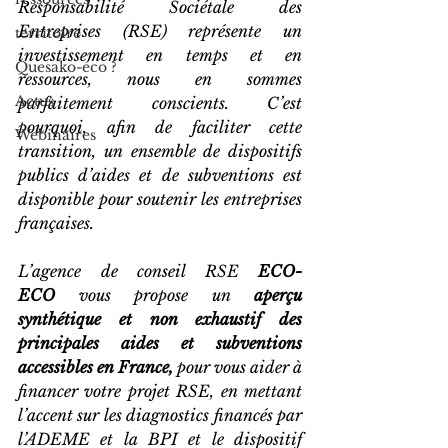
Responsabilité Sociétale des 
Entreprises (RSE) représente un 
territoire
investissement en temps et en 
Quesako-éco ?
ressources, nous en sommes 
Actus
parfaitement conscients. C’est 
pourquoi, afin de faciliter cette 
Webinaires
transition, un ensemble de dispositifs 
publics d’aides et de subventions est 
disponible pour soutenir les entreprises 
françaises.
L’agence de conseil RSE 
ECO-
ECO
 vous propose un 
aperçu 
synthétique et non exhaustif des 
principales aides et subventions 
accessibles en France, 
pour vous aider à 
financer votre projet RSE, en mettant 
l’accent sur les diagnostics financés par 
l’ADEME et la BPI et le dispositif 