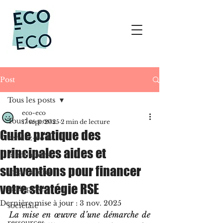
Post
Tous les posts
eco-eco
Tous les posts
17 sept. 2025
2 min de lecture
Guide pratique des
rendez-vous
principales aides et
innovations
subventions pour financer
inspirations
votre stratégie RSE
entreprise
Dernière mise à jour :
3 nov. 2025
sociétale
La mise en œuvre d’une démarche de 
ressources