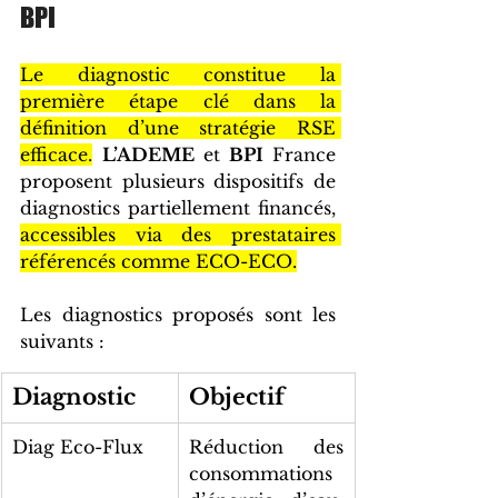
BPI
Le diagnostic constitue la 
première étape clé dans la 
définition d’une stratégie RSE 
efficace.
L’ADEME 
et 
BPI 
France 
proposent
 plusieurs dispositifs de 
diagnostics partiellement financés
, 
accessibles via des prestataires 
référencés comme ECO-ECO.
Les diagnostics proposés sont les 
suivants :
Diagnostic
Objectif
Diag Eco-Flux
Réduction des 
consommations 