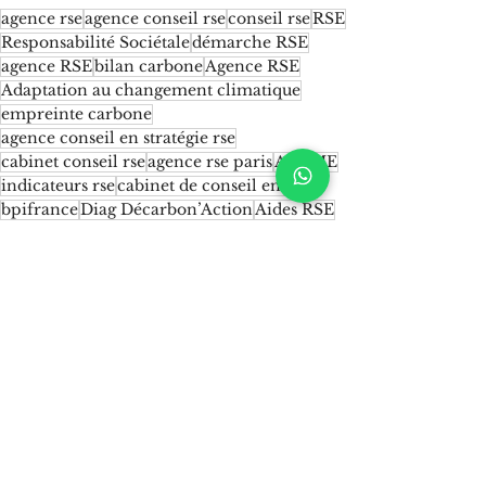
agence rse
agence conseil rse
conseil rse
RSE
Responsabilité Sociétale
démarche RSE
agence RSE
bilan carbone
Agence RSE
Adaptation au changement climatique
empreinte carbone
agence conseil en stratégie rse
cabinet conseil rse
agence rse paris
ADEME
indicateurs rse
cabinet de conseil en RSE
bpifrance
Diag Décarbon’Action
Aides RSE
Subventions RSE
BPI
Diag BPI
Dispositif Trempin
Financement RSE
Financement stratégie RSE
Quesako-éco ?
Voir tout
Posts récents