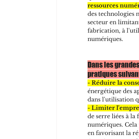
ressources numé
des technologies n
secteur en limitan
fabrication, à l'uti
numériques.
Dans les grandes
pratiques suivant
- Réduire la con
énergétique des a
dans l'utilisation
- Limiter l'empr
de serre liées à la
numériques. Cela p
en favorisant la r