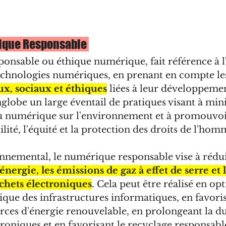
ique Responsable 
nsable ou éthique numérique, fait référence à l'u
echnologies numériques, en prenant en compte le
, sociaux et éthiques
 liées à leur développemen
englobe un large éventail de pratiques visant à min
du numérique sur l'environnement et à promouvoir
ilité, l'équité et la protection des droits de l'hom
nnemental, le numérique responsable vise à rédui
ergie, les émissions de gaz à effet de serre et l
chets électroniques
. Cela peut être réalisé en op
étique des infrastructures informatiques, en favori
ources d'énergie renouvelable, en prolongeant la du
troniques et en favorisant le recyclage responsabl