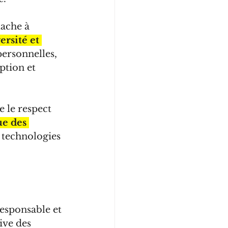
tache à 
rsité et 
personnelles, 
ption et 
 le respect 
ue des 
 technologies 
esponsable et 
ive des 