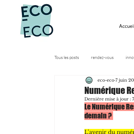
Accuei
Tous les posts
rendez-vous
inno
eco-eco
7 juin 2
Quesako-éco ?
Actus
Web
Numérique Re
Dernière mise à jour :
Le Numérique Res
demain ? 
L’avenir du numéri