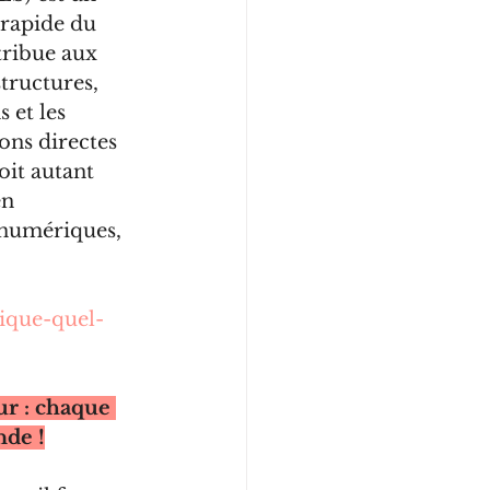
 rapide du 
tribue aux 
tructures, 
 et les 
ons directes 
it autant 
en 
 numériques, 
rique-quel-
r : chaque 
nde !