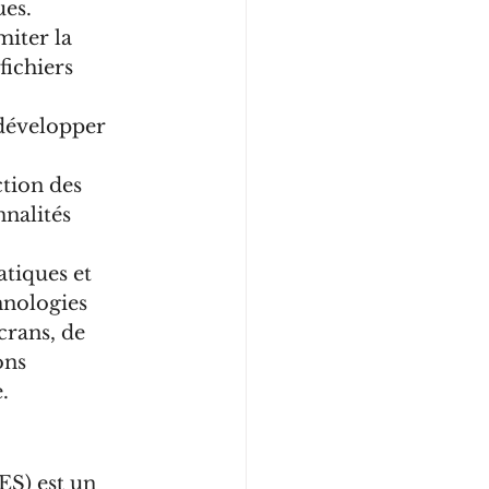
ues.
miter la 
fichiers 
 développer 
tion des 
nalités 
atiques et 
hnologies 
crans, de 
ons 
.
ES) est un 