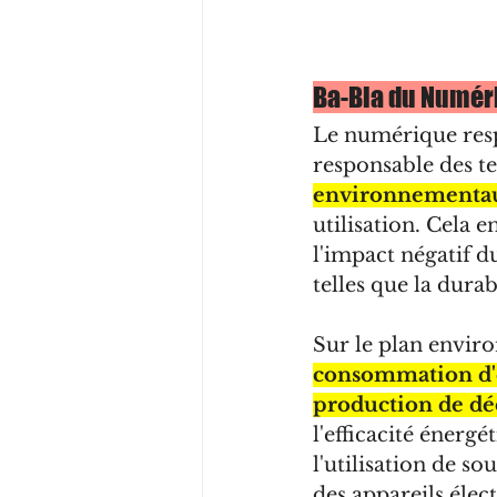
Ba-Bla du Numér
Le numérique respo
responsable des t
environnementaux
utilisation. Cela 
l'impact négatif 
telles que la durab
Sur le plan enviro
consommation d'én
production de dé
l'efficacité énerg
l'utilisation de s
des appareils élec