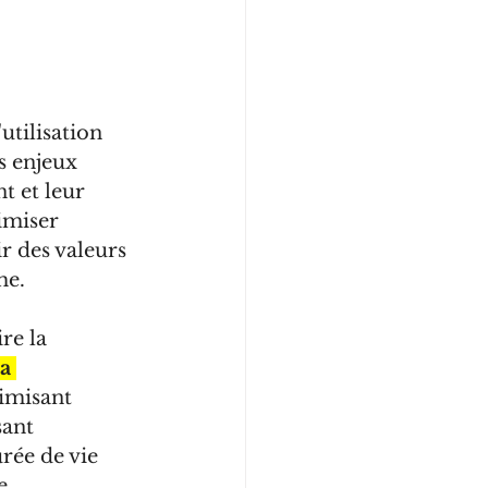
tilisation 
s enjeux 
t et leur 
imiser 
 des valeurs 
me. 
re la 
a 
timisant 
sant 
rée de vie 
e.