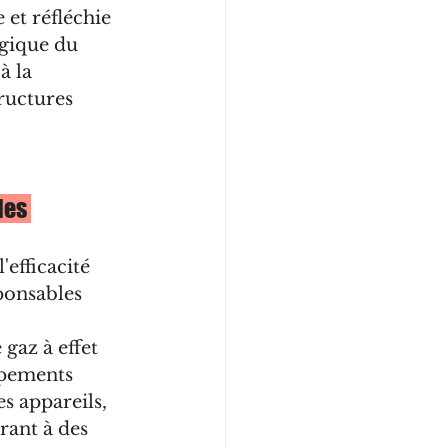
 et réfléchie 
ogique du 
à la 
tructures 
les 
'efficacité 
ponsables 
 gaz à effet 
uipements 
s appareils, 
rant à des 