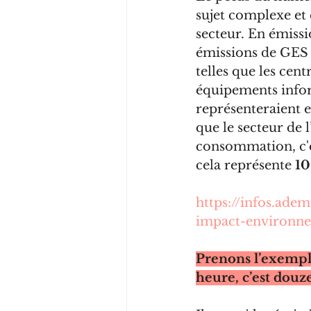
sujet complexe et 
secteur. En émiss
émissions de GES à
telles que les cen
équipements inform
représenteraient e
que le secteur de l
consommation, c'es
cela représente 
1
https://infos.ade
impact-environne
Prenons l’exempl
heure, c’est douz