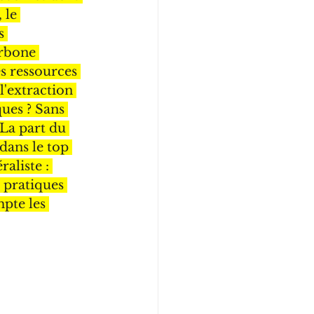
 le 
s 
arbone 
s ressources 
l'extraction 
ues ? Sans 
 La part du 
dans le top 
aliste : 
 pratiques 
pte les 