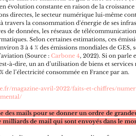
en évolution constante en raison de la croissance
ions directes, le secteur numérique lui-même con
 travers la consommation d'énergie de ses infras
tres de données, les réseaux de télécommunications
atiques. Selon certaines estimations, ces émissi
nviron 3 à 4 % des émissions mondiales de GES, so
’aviation 
(Source : 
Carbone 4
, 2022). Si on parle 
t-à-dire, un an d’utilisation de biens et services
0%
 de l’électricité consommée en France par an. 
me.fr/magazine-avril-2022/faits-et-chiffres/nume
mental/
e des mails pour se donner un ordre de grandeu
e milliards de mail qui sont envoyés dans le mo