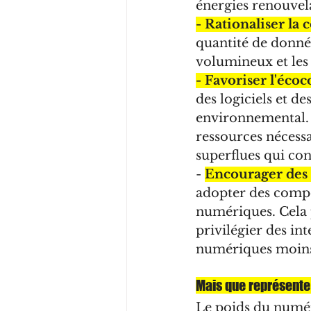
énergies renouvel
- Rationaliser l
quantité de données
volumineux et les 
- Favoriser l'écoc
des logiciels et d
environnemental. 
ressources nécessa
superflues qui co
- 
Encourager des 
adopter des compor
numériques. Cela p
privilégier des int
numériques moins 
Mais que représente 
Le poids du numéri