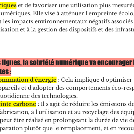
riques
 et de favoriser une utilisation plus mesurée
umériques. Elle vise à atténuer l'empreinte écol
t les impacts environnementaux négatifs associés 
lisation et à la gestion des dispositifs et des infras
 lignes, la sobriété numérique va encourager 
es :
sommation d'énergie
 : Cela implique d'optimiser l
ppareils et d'adopter des comportements éco-res
 quotidienne des technologies.
einte carbone
: Il s'agit de réduire les émissions de
 fabrication, à l'utilisation et au recyclage des éq
eut être réalisé en prolongeant la durée de vie de
éparation plutôt que le remplacement, et en recou