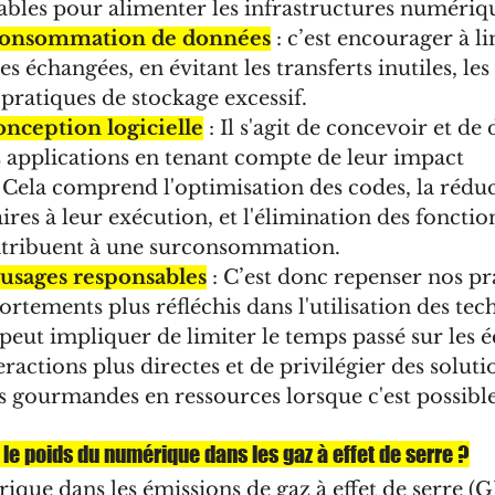
ables pour alimenter les infrastructures numériq
a consommation de données
 : c’est encourager à li
 échangées, en évitant les transferts inutiles, les 
pratiques de stockage excessif. 
onception logicielle
 : Il s'agit de concevoir et de
es applications en tenant compte de leur impact 
Cela comprend l'optimisation des codes, la réduc
ires à leur exécution, et l'élimination des fonction
ntribuent à une surconsommation.
usages responsables
 : C’est donc repenser nos pr
tements plus réfléchis dans l'utilisation des tec
eut impliquer de limiter le temps passé sur les é
eractions plus directes et de privilégier des soluti
gourmandes en ressources lorsque c'est possible
le poids du numérique dans les gaz à effet de serre ?
que dans les émissions de gaz à effet de serre (G