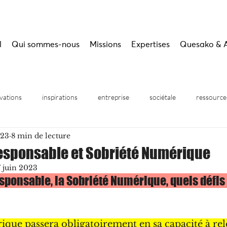
l
Qui sommes-nous
Missions
Expertises
Quesako & 
vations
inspirations
entreprise
sociétale
ressource
023
8 min de lecture
inaires
sponsable et Sobriété Numérique
7 juin 2023
ponsable, la Sobriété Numérique, quels défis 
que passera obligatoirement en sa capacité à rele