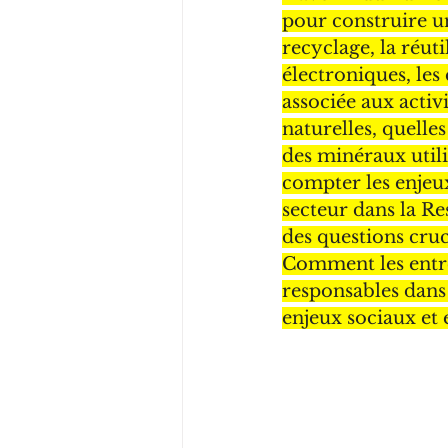
pour construire un
recyclage, la réut
électroniques, les
associée aux activ
naturelles, quelle
des minéraux utili
compter les enjeux
secteur dans la Re
des questions cruc
Comment les entre
responsables dans
enjeux sociaux et