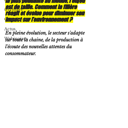
la plus polluante au monde, l'enjeu 
est de taille. Comment la filière 
territoire
réagit et évolue pour diminuer son 
impact sur l’environnement ? 
Quesako-éco ?
Actus
En pleine évolution, le secteur s'adapte 
Webinaires
sur toute la chaine, de la production à 
l'écoute des nouvelles attentes du 
consommateur.