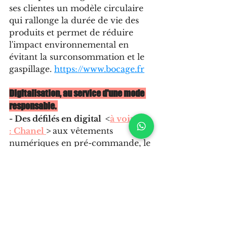
ses clientes un modèle circulaire 
qui rallonge la durée de vie des 
produits et permet de réduire 
l'impact environnemental en 
évitant la surconsommation et le 
gaspillage. 
https://www.bocage.fr
Digitalisation, au service d'une mode 
responsable. 
- Des défilés en digital  <
à voir ici 
: Chanel 
> 
aux vêtements 
numériques en pré-commande, le 
digital se met au service d’une 
mode responsable.
- Prenons l’exemple d’
Asphalte 
: 
nous vous parlions d’entreprises à 
mission dans notre quesako-eco 
"Recyclage et Upcycling"
,
 une 