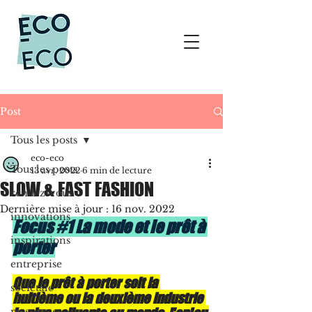
Post
Tous les posts
eco-eco
Tous les posts
13 avr. 2022
6 min de lecture
SLOW & FAST FASHION
rendez-vous
Dernière mise à jour :
16 nov. 2022
innovations
Focus #1 La mode et le prêt à 
inspirations
porter
entreprise
Que le prêt à porter soit la 
sociétale
huitième ou la deuxième industrie 
ressources