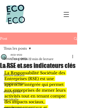
Post
Tous les posts
eco-eco
Tous les posts
15 avr. 2024
12 min de lecture
La RSE et ses indicateurs clés
rendez-vous
La Responsabilité Sociétale des 
innovations
Entreprises (RSE) est une 
inspirations
approche intégrée qui permet 
aux entreprises de mener leurs 
entreprise
activités tout en tenant compte 
sociétale
des impacts sociaux, 
environnementaux et 
ressources